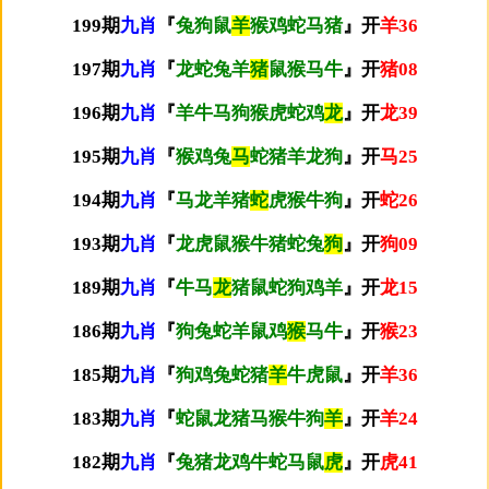
199期
九肖
『
兔狗鼠
羊
猴鸡蛇马猪
』开
羊36
197期
九肖
『
龙蛇兔羊
猪
鼠猴马牛
』开
猪08
196期
九肖
『
羊牛马狗猴虎蛇鸡
龙
』开
龙39
195期
九肖
『
猴鸡兔
马
蛇猪羊龙狗
』开
马25
194期
九肖
『
马龙羊猪
蛇
虎猴牛狗
』开
蛇26
193期
九肖
『
龙虎鼠猴牛猪蛇兔
狗
』开
狗09
189期
九肖
『
牛马
龙
猪鼠蛇狗鸡羊
』开
龙15
186期
九肖
『
狗兔蛇羊鼠鸡
猴
马牛
』开
猴23
185期
九肖
『
狗鸡兔蛇猪
羊
牛虎鼠
』开
羊36
183期
九肖
『
蛇鼠龙猪马猴牛狗
羊
』开
羊24
182期
九肖
『
兔猪龙鸡牛蛇马鼠
虎
』开
虎41