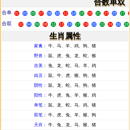
合数单双
合单
01
03
05
07
09
10
12
14
16
18
21
23
25
27
合双
02
04
06
08
11
13
15
17
19
20
22
24
26
28
生肖属性
家禽：
牛、马、羊、鸡、狗、猪
野兽：
鼠、虎、兔、龙、蛇、猴
吉美：
兔、龙、蛇、马、羊、鸡
凶丑：
鼠、牛、虎、猴、狗、猪
阴性：
鼠、龙、蛇、马、狗、猪
阳性：
牛、虎、兔、羊、猴、鸡
单笔：
鼠、龙、蛇、马、鸡、猪
双笔：
牛、虎、兔、羊、猴、狗
天肖：
牛、兔、龙、马、猴、猪