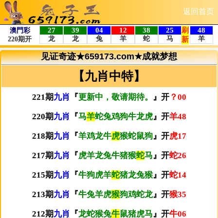
返回首页
见证奇迹★659173.com★成就梦想
【九肖中特】
221期
九肖
『
更新中，敬请期待。
』开
？00
220期
九肖
『
马
羊
蛇兔鸡狗牛龙虎
』开
羊48
218期
九肖
『
羊鸡龙牛
虎
猴蛇鼠狗
』开
虎17
217期
九肖
『
虎羊龙兔牛猪猴
蛇
马
』开
蛇26
215期
九肖
『
牛狗虎羊
蛇
猪龙兔猴
』开
蛇14
213期
九肖
『
牛兔羊虎
猴
狗鸡蛇龙
』开
猴35
212期
九肖
『
龙蛇猴兔
牛
鼠猪虎马
』开
牛06