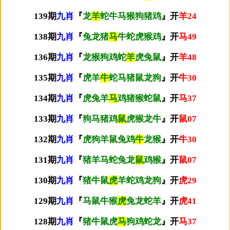
139期
九肖
『
龙
羊
蛇牛马猴狗猪鸡
』开
羊24
138期
九肖
『
兔龙猪
马
牛蛇虎猴鸡
』开
马49
136期
九肖
『
龙猴狗鸡蛇
羊
虎兔鼠
』开
羊48
135期
九肖
『
虎羊
牛
蛇马猪鼠龙狗
』开
牛30
134期
九肖
『
虎兔羊
马
鸡猪猴蛇鼠
』开
马37
133期
九肖
『
狗马猪鸡
鼠
虎猴龙牛
』开
鼠07
132期
九肖
『
虎狗羊鼠兔鸡
牛
龙猴
』开
牛30
131期
九肖
『
猪羊马蛇兔龙
鼠
鸡猴
』开
鼠07
130期
九肖
『
猪牛鼠
虎
羊蛇鸡龙狗
』开
虎29
129期
九肖
『
马鼠牛猴
虎
兔龙蛇羊
』开
虎41
128期
九肖
『
猪牛鼠虎
马
狗鸡蛇龙
』开
马37