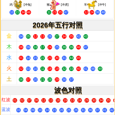
鸡
[冲兔]
猴
[冲虎]
羊
[冲牛]
10
22
34
46
11
23
35
47
12
24
36
48
2026年五行对照
金
04
05
12
13
26
27
34
35
42
43
木
08
09
16
17
24
25
38
39
46
47
水
01
14
15
22
23
30
31
44
45
火
02
03
10
11
18
19
32
33
40
41
48
49
土
06
07
20
21
28
29
36
37
波色对照
红波
01
02
07
08
12
13
18
19
23
24
29
30
34
35
蓝波
03
04
09
10
14
15
20
25
26
31
36
37
41
42