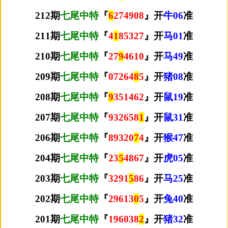
212期
七尾中特
『
6
274908
』开
牛06
准
211期
七尾中特
『
4
1
85327
』开
马01
准
210期
七尾中特
『
27
9
4610
』开
马49
准
209期
七尾中特
『
07264
8
5
』开
猪08
准
208期
七尾中特
『
9
351462
』开
鼠19
准
207期
七尾中特
『
932658
1
』开
鼠31
准
206期
七尾中特
『
89320
7
4
』开
猴47
准
204期
七尾中特
『
23
5
4867
』开
虎05
准
203期
七尾中特
『
3291
5
86
』开
马25
准
202期
七尾中特
『
29613
0
5
』开
兔40
准
201期
七尾中特
『
196038
2
』开
猪32
准