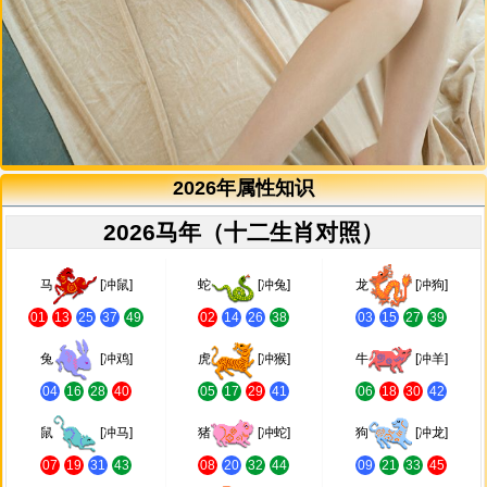
2026年属性知识
2026马年（十二生肖对照）
马
[冲鼠]
蛇
[冲兔]
龙
[冲狗]
01
13
25
37
49
02
14
26
38
03
15
27
39
兔
[冲鸡]
虎
[冲猴]
牛
[冲羊]
04
16
28
40
05
17
29
41
06
18
30
42
鼠
[冲马]
猪
[冲蛇]
狗
[冲龙]
07
19
31
43
08
20
32
44
09
21
33
45