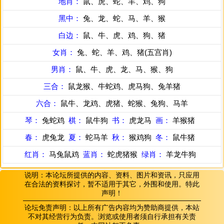
地肖：
鼠、虎、蛇、羊、鸡、狗
黑中：
兔、龙、蛇、马、羊、猴
白边：
鼠、牛、虎、鸡、狗、猪
女肖：
兔、蛇、羊、鸡、猪(五宫肖)
男肖：
鼠、牛、虎、龙、马、猴、狗
三合：
鼠龙猴、牛蛇鸡、虎马狗、兔羊猪
六合：
鼠牛、龙鸡、虎猪、蛇猴、兔狗、马羊
琴：
兔蛇鸡
棋：
鼠牛狗
书：
虎龙马
画：
羊猴猪
春：
虎兔龙
夏：
蛇马羊
秋：
猴鸡狗
冬：
鼠牛猪
红肖：
马兔鼠鸡
蓝肖：
蛇虎猪猴
绿肖：
羊龙牛狗
说明：本论坛所提供的内容、资料、图片和资讯，只应用
在合法的资料探讨，暂不适用于其它，外围和使用。特此
声明！
论坛免责声明：以上所有广告内容均为赞助商提供，本站
不对其经营行为负责。浏览或使用者须自行承担有关责