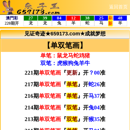
返回首页
见证奇迹★659173.com★成就梦想
【单双笔画】
单笔：鼠龙马蛇鸡猪
双笔：虎猴狗兔羊牛
221期
单双笔画
『
更新
』开
？00
准
217期
单双笔画
『
单笔
』开
蛇26
准
216期
单双笔画
『
单笔
』开
马37
准
214期
单双笔画
『
双笔
』开
兔04
准
213期
单双笔画
『
双笔
』开
猴35
准