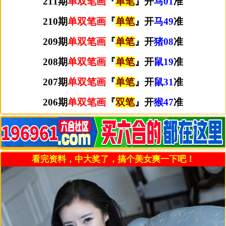
211期
单双笔画
『
单笔
』开
马01
准
210期
单双笔画
『
单笔
』开
马49
准
209期
单双笔画
『
单笔
』开
猪08
准
208期
单双笔画
『
单笔
』开
鼠19
准
207期
单双笔画
『
单笔
』开
鼠31
准
206期
单双笔画
『
双笔
』开
猴47
准
看完资料，中大奖了，搞个美女爽一下吧！