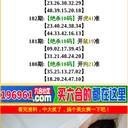
【
23.26.30.32.29
】
【
48.39.15.20.18
】
182期:
【绝杀10码】
开
虎41
准
【
23.40.24.38.34
】
【
44.33.42.16.13
】
181期:
【绝杀10码】
开
鼠19
准
【
09.02.17.39.45
】
【
31.21.48.24.20
】
180期:
【绝杀10码】
开
狗21
准
【
35.25.13.27.02
】
【
18.20.24.47.10
】
看完资料，中大奖了，搞个美女爽一下吧！