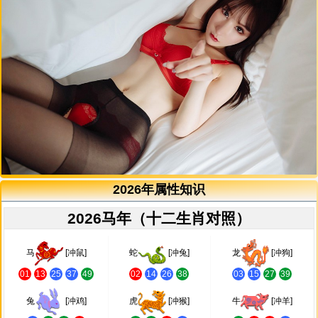
2026年属性知识
2026马年（十二生肖对照）
马
[冲鼠]
蛇
[冲兔]
龙
[冲狗]
01
13
25
37
49
02
14
26
38
03
15
27
39
兔
[冲鸡]
虎
[冲猴]
牛
[冲羊]