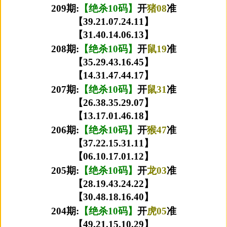
209期:
【绝杀10码】
开
猪08
准
【
39.21.07.24.11
】
【
31.40.14.06.13
】
208期:
【绝杀10码】
开
鼠19
准
【
35.29.43.16.45
】
【
14.31.47.44.17
】
207期:
【绝杀10码】
开
鼠31
准
【
26.38.35.29.07
】
【
13.17.01.46.18
】
206期:
【绝杀10码】
开
猴47
准
【
37.22.15.31.11
】
【
06.10.17.01.12
】
205期:
【绝杀10码】
开
龙03
准
【
28.19.43.24.22
】
【
30.48.18.16.40
】
204期:
【绝杀10码】
开
虎05
准
【
49.21.15.10.29
】