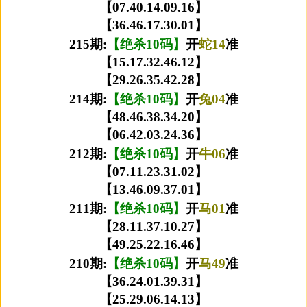
【
07.40.14.09.16
】
【
36.46.17.30.01
】
215期:
【绝杀10码】
开
蛇14
准
【
15.17.32.46.12
】
【
29.26.35.42.28
】
214期:
【绝杀10码】
开
兔04
准
【
48.46.38.34.20
】
【
06.42.03.24.36
】
212期:
【绝杀10码】
开
牛06
准
【
07.11.23.31.02
】
【
13.46.09.37.01
】
211期:
【绝杀10码】
开
马01
准
【
28.11.37.10.27
】
【
49.25.22.16.46
】
210期:
【绝杀10码】
开
马49
准
【
36.24.01.39.31
】
【
25.29.06.14.13
】