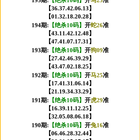
195期:
【绝杀10码】
开
马25
准
【
36.37.42.06.13
】
【
01.32.18.20.28
】
194期:
【绝杀10码】
开
蛇26
准
【
43.11.42.12.48
】
【
47.41.07.17.31
】
193期:
【绝杀10码】
开
狗09
准
【
27.42.46.39.29
】
【
43.47.02.18.25
】
192期:
【绝杀10码】
开
马25
准
【
17.41.31.06.14
】
【
21.19.34.33.29
】
191期:
【绝杀10码】
开
虎29
准
【
16.39.11.12.25
】
【
32.05.08.06.18
】
190期:
【绝杀10码】
开
兔16
准
【
06.46.28.32.44
】