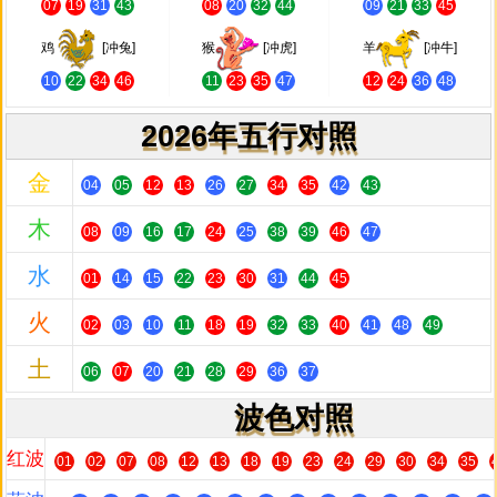
07
19
31
43
08
20
32
44
09
21
33
45
鸡
[冲兔]
猴
[冲虎]
羊
[冲牛]
10
22
34
46
11
23
35
47
12
24
36
48
2026年五行对照
金
04
05
12
13
26
27
34
35
42
43
木
08
09
16
17
24
25
38
39
46
47
水
01
14
15
22
23
30
31
44
45
火
02
03
10
11
18
19
32
33
40
41
48
49
土
06
07
20
21
28
29
36
37
波色对照
红波
01
02
07
08
12
13
18
19
23
24
29
30
34
35