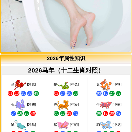
2026年属性知识
2026马年（十二生肖对照）
马
[冲鼠]
蛇
[冲兔]
龙
[冲狗]
01
13
25
37
49
02
14
26
38
03
15
27
39
兔
[冲鸡]
虎
[冲猴]
牛
[冲羊]
04
16
28
40
05
17
29
41
06
18
30
42
鼠
[冲马]
猪
[冲蛇]
狗
[冲龙]