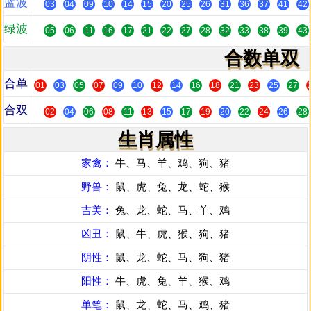
蓝波
03
04
09
10
14
15
20
25
26
31
36
37
41
42
绿波
05
06
11
16
17
21
22
27
28
32
33
38
39
43
合数单双
合单
01
03
05
07
09
10
12
14
16
18
21
23
25
27
合双
02
04
06
08
11
13
15
17
19
20
22
24
26
28
生肖属性
家禽：
牛、马、羊、鸡、狗、猪
野兽：
鼠、虎、兔、龙、蛇、猴
吉美：
兔、龙、蛇、马、羊、鸡
凶丑：
鼠、牛、虎、猴、狗、猪
阴性：
鼠、龙、蛇、马、狗、猪
阳性：
牛、虎、兔、羊、猴、鸡
单笔：
鼠、龙、蛇、马、鸡、猪