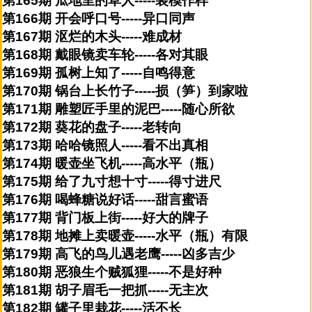
第165期 瓜地里的草人-----装模作样
第166期 开会呼口号-----异口同声
第167期 沤烂的木头-----难成材
第168期 戴眼镜卖车轮-----各对其眼
第169期 孤树上知了-----自鸣得意
第170期 锅台上长竹子-----损（笋）到家啦
第171期 雕塑匠手里的泥巴-----随心所欲
第172期 葵花的盘子-----老转向
第173期 哈哈镜照人-----看不出真相
第174期 暖壶坐飞机-----高水平（瓶）
第175期 给了九寸想十寸-----得寸进尺
第176期 喝蜂糖说好话-----甜言蜜语
第177期 背门板上街-----好大的牌子
第178期 地摊上卖暖壶-----水平（瓶）有限
第179期 高飞的鸟儿遇老鹰-----凶多吉少
第180期 恶狼生个贼狐狸-----不是好种
第181期 胡子眉毛一把抓-----无主次
第182期 罐子里栽花-----活不长