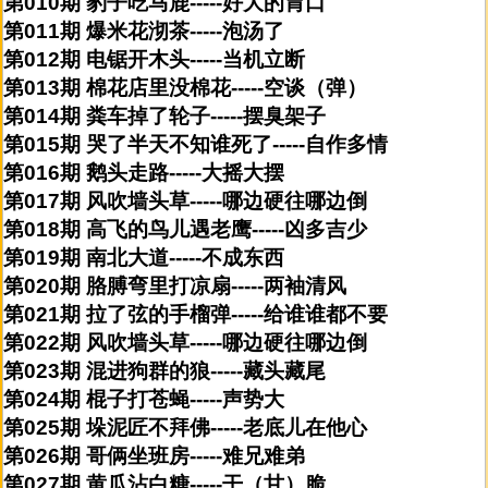
第010期 豹子吃马鹿-----好大的胃口
第011期 爆米花沏茶-----泡汤了
第012期 电锯开木头-----当机立断
第013期 棉花店里没棉花-----空谈（弹）
第014期 粪车掉了轮子-----摆臭架子
第015期 哭了半天不知谁死了-----自作多情
第016期 鹅头走路-----大摇大摆
第017期 风吹墙头草-----哪边硬往哪边倒
第018期 高飞的鸟儿遇老鹰-----凶多吉少
第019期 南北大道-----不成东西
第020期 胳膊弯里打凉扇-----两袖清风
第021期 拉了弦的手榴弹-----给谁谁都不要
第022期 风吹墙头草-----哪边硬往哪边倒
第023期 混进狗群的狼-----藏头藏尾
第024期 棍子打苍蝇-----声势大
第025期 垛泥匠不拜佛-----老底儿在他心
第026期 哥俩坐班房-----难兄难弟
第027期 黄瓜沾白糖-----干（甘）脆