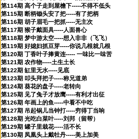
第114期 高个子走到屋檐下-----不得不低头
第115期 断柄锄头安了把-----有了把柄
第116期 胡子眉毛一把抓-----无主次
第117期 猴子戴面具-----人面兽心
第118期 梦中游太空-----想入非非（飞飞）
第119期 好媳妇抓豆芽-----你说几根就几根
第120期 丁香叶子捧黄连----- 一味比一味苦
第121期 农作物-----土生土长
第122期 缸里无水-----见底
第123期 叩头拜把子-----称兄道弟
第124期 葵花的盘子-----老转向
第125期 见了兔子才放鹰-----有利才出征
第126期 年画上的鱼-----中看不中吃
第127期 吊起锅儿当钟打-----穷得丁当响
第128期 光吃白菜叶-----刘邦（留帮）
第129期 罐子里栽花-----活不长
第130期 凤凰头上戴牡丹-----美上加美