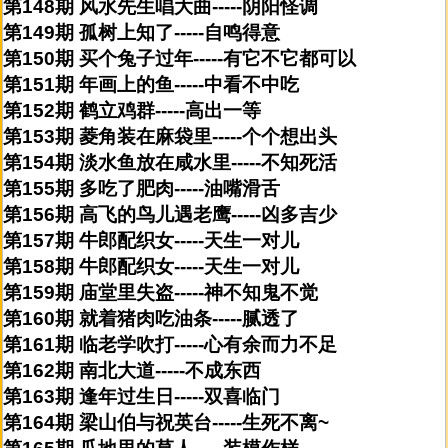
第148期 风水先生唱大曲-----阴阳怪调
第149期 孤树上知了-----自鸣得意
第150期 买个兔子过年-----有它不它都可以
第151期 年画上的鱼-----中看不中吃
第152期 鹤立鸡群-----高出一等
第153期 菱角装在麻袋里-----个个想出头
第154期 淡水鱼放在咸水里-----不知死活
第155期 多吃了肥肉-----油嘴滑舌
第156期 高飞的鸟儿遇老鹰-----凶多吉少
第157期 牛郎配织女-----天生一对儿
第158期 牛郎配织女-----天生一对儿
第159期 庙堂里失盗-----神不知鬼不觉
第160期 就着猪肉吃油条-----腻透了
第161期 临老学吹打-----心有余而力不足
第162期 南北大道-----不成东西
第163期 逢年过生日-----双喜临门
第164期 梁山伯与祝英台-----生死不离~