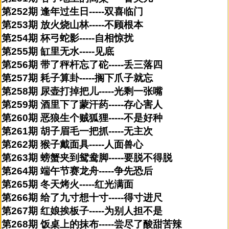
第252期 逢年过生日-----双喜临门
第253期 放火烧山林-----不顾根本
第254期 杯弓蛇影-----自相惊扰
第255期 缸里无水-----见底
第256期 带了秤杆忘了砣-----丢三落四
第257期 耗子算卦-----搁下爪子就忘
第258期 尿壶打掉把儿-----光剩一张嘴
第259期 酒里下了蒙汗药-----存心害人
第260期 恶狼生个贼狐狸-----不是好种
第261期 胡子眉毛一把抓-----无主次
第262期 猴子戴面具-----人面兽心
第263期 螃蟹夹到鸳鸯脚-----要脱不得脱
第264期 端午节赛龙舟-----争先恐后
第265期 冬天烤火-----红光满面
第266期 给了九寸想十寸-----得寸进尺
第267期 红娘挨板子-----为别人担不是
第268期 饭桌上的抹布-----尝尽了酸甜苦辣