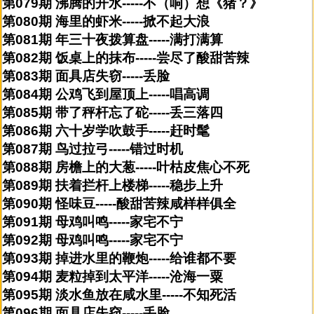
第079期 沸腾的开水-----不（响）想《猪？》
第080期 海里的虾米-----掀不起大浪
第081期 年三十夜拨算盘-----满打满算
第082期 饭桌上的抹布-----尝尽了酸甜苦辣
第083期 面具店失窃-----丢脸
第084期 公鸡飞到屋顶上-----唱高调
第085期 带了秤杆忘了砣-----丢三落四
第086期 六十岁学吹鼓手-----赶时髦
第087期 鸟过拉弓-----错过时机
第088期 房檐上的大葱-----叶枯皮焦心不死
第089期 扶着拦杆上楼梯-----稳步上升
第090期 怪味豆-----酸甜苦辣咸样样俱全
第091期 母鸡叫鸣-----家宅不宁
第092期 母鸡叫鸣-----家宅不宁
第093期 掉进水里的鞭炮-----给谁都不要
第094期 麦粒掉到太平洋-----沧海一粟
第095期 淡水鱼放在咸水里-----不知死活
第096期 面具店失窃-----丢脸