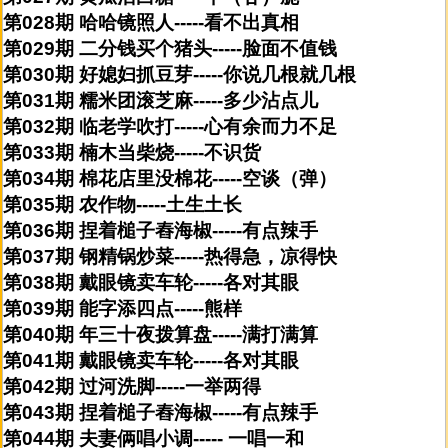
第028期 哈哈镜照人-----看不出真相
第029期 二分钱买个猪头-----脸面不值钱
第030期 好媳妇抓豆芽-----你说几根就几根
第031期 糯米团滚芝麻-----多少沾点儿
第032期 临老学吹打-----心有余而力不足
第033期 楠木当柴烧-----不识货
第034期 棉花店里没棉花-----空谈（弹）
第035期 农作物-----土生土长
第036期 捏着槌子舂海椒-----有点辣手
第037期 钢精锅炒菜-----热得急，凉得快
第038期 戴眼镜卖车轮-----各对其眼
第039期 能字添四点-----熊样
第040期 年三十夜拨算盘-----满打满算
第041期 戴眼镜卖车轮-----各对其眼
第042期 过河洗脚-----一举两得
第043期 捏着槌子舂海椒-----有点辣手
第044期 夫妻俩唱小调----- 一唱一和