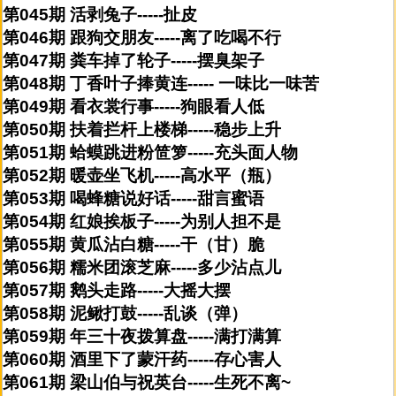
第045期 活剥兔子-----扯皮
第046期 跟狗交朋友-----离了吃喝不行
第047期 粪车掉了轮子-----摆臭架子
第048期 丁香叶子捧黄连----- 一味比一味苦
第049期 看衣裳行事-----狗眼看人低
第050期 扶着拦杆上楼梯-----稳步上升
第051期 蛤蟆跳进粉笸箩-----充头面人物
第052期 暖壶坐飞机-----高水平（瓶）
第053期 喝蜂糖说好话-----甜言蜜语
第054期 红娘挨板子-----为别人担不是
第055期 黄瓜沾白糖-----干（甘）脆
第056期 糯米团滚芝麻-----多少沾点儿
第057期 鹅头走路-----大摇大摆
第058期 泥鳅打鼓-----乱谈（弹）
第059期 年三十夜拨算盘-----满打满算
第060期 酒里下了蒙汗药-----存心害人
第061期 梁山伯与祝英台-----生死不离~