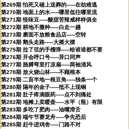
第269期 怕死又碰上送葬的-----在劫难逃
第270期 地面上的水-----哪里低往哪里流
第271期 怪味豆-----酸甜苦辣咸样样俱全
第272期 耕地不撒种-----白走一趟
第273期 磨面不放粮食品店-----空转
第274期 鹅头走路-----大摇大摆
第275期 拉了弦的手榴弹-----给谁谁都不要
第276期 开会呼口号-----异口同声
第277期 胳膊弯里打凉扇-----两袖清风
第278期 放火烧山林-----不顾根本
第279期 二亩半地一根豆角-----独条一个
第280期 隔年的金子-----抵不上现铜
第281期 肚子疼滴眼药-----点不到痛处
第282期 地摊上卖暖壶-----水平（瓶）有限
第283期 多吃了肥肉-----油嘴滑舌
第284期 端午节赛龙舟-----争先恐后
第285期 赶牛进鸡舍-----门路不对