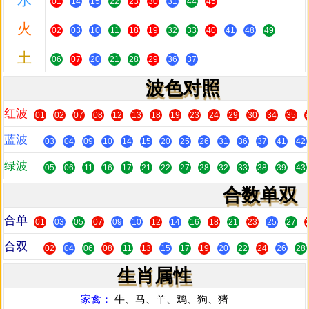
水
01
14
15
22
23
30
31
44
45
火
02
03
10
11
18
19
32
33
40
41
48
49
土
06
07
20
21
28
29
36
37
波色对照
红波
01
02
07
08
12
13
18
19
23
24
29
30
34
35
蓝波
03
04
09
10
14
15
20
25
26
31
36
37
41
42
绿波
05
06
11
16
17
21
22
27
28
32
33
38
39
43
合数单双
合单
01
03
05
07
09
10
12
14
16
18
21
23
25
27
合双
02
04
06
08
11
13
15
17
19
20
22
24
26
28
生肖属性
家禽：
牛、马、羊、鸡、狗、猪