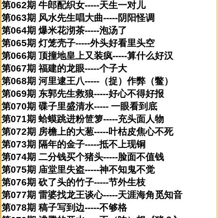
第062期 牛郎配织女-----天生一对儿
第063期 风水先生唱大曲-----阴阳怪调
第064期 爆米花沏茶-----泡汤了
第065期 灯笼壳子-----外头好看里头空
第066期 顶撞地皇上又装疯-----算什么好汉
第067期 福建的龙眼-----个子大
第068期 河里逮王八-----（捉）作弊（鳖）
第069期 东郭先生救狼-----好心不得好报
第070期 碟子里盛清水----- 一眼看到底
第071期 蛤蟆跳进粉笸箩-----充头面人物
第072期 房檐上的大葱-----叶枯皮焦心不死
第073期 隔年的金子-----抵不上现铜
第074期 二分钱买个猪头-----脸面不值钱
第075期 庙堂里失盗-----神不知鬼不觉
第076期 砍了头的竹子-----节外生枝
第077期 雷婆找龙王谈心-----天涯海角觅知音
第078期 稿子写到边-----不够格