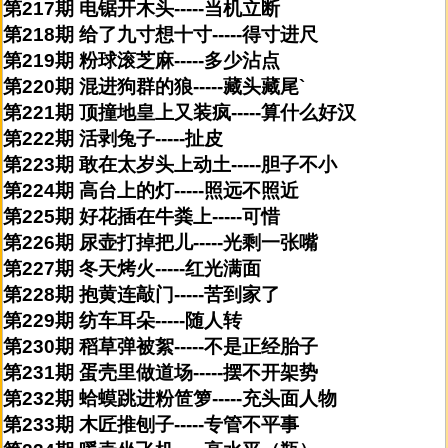
第217期 电锯开木头-----当机立断
第218期 给了九寸想十寸-----得寸进尺
第219期 粉球滚芝麻-----多少沾点
第220期 混进狗群的狼-----藏头藏尾`
第221期 顶撞地皇上又装疯-----算什么好汉
第222期 活剥兔子-----扯皮
第223期 敢在太岁头上动土-----胆子不小
第224期 高台上的灯-----照远不照近
第225期 好花插在牛粪上-----可惜
第226期 尿壶打掉把儿-----光剩一张嘴
第227期 冬天烤火-----红光满面
第228期 抱黄连敲门-----苦到家了
第229期 纺车耳朵-----随人转
第230期 稻草弹被絮-----不是正经胎子
第231期 蛋壳里做道场-----摆不开架势
第232期 蛤蟆跳进粉笸箩-----充头面人物
第233期 木匠推刨子-----专管不平事