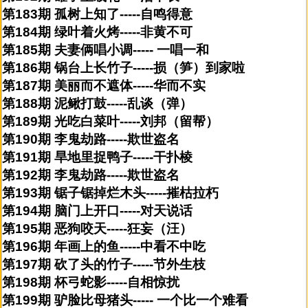
第183期 孤树上知了-----自鸣得意
第184期 绿叶着火烤-----非黄不可
第185期 夫妻俩唱小调----- 一唱一和
第186期 锅台上长竹子-----损（笋）到家啦
第187期 美丽而不遮体-----华而不实
第188期 泥鳅打鼓-----乱谈（弹）
第189期 光吃白菜叶-----刘邦（留帮）
第190期 李鬼劫路-----欺世盗名
第191期 旱地里捉鸭子-----干扑棱
第192期 李鬼劫路-----欺世盗名
第193期 锯子锯掉烂木头-----摧枯拉朽
第194期 脑门上开口-----对天说话
第195期 恶狗咬天-----狂妄（汪）
第196期 年画上的鱼-----中看不中吃
第197期 砍了头的竹子-----节外生枝
第198期 杯弓蛇影-----自相惊扰
第199期 驴脸比母猪头----- 一个比一个难看