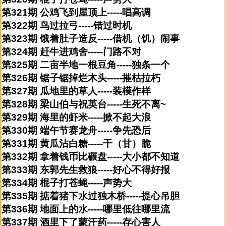
第321期 公鸡飞到屋顶上-----唱高调
第322期 鸟过拉弓-----错过时机
第323期 饿着肚子造反-----借机（饥）闹事
第324期 赶牛进鸡舍-----门路不对
第325期 二亩半地一根豆角-----独条一个
第326期 锯子锯掉烂木头-----摧枯拉朽
第327期 瓜地里的草人-----装模作样
第328期 梁山伯与祝英台-----生死不离~
第329期 海里的虾米-----掀不起大浪
第330期 端午节赛龙舟-----争先恐后
第331期 黄瓜沾白糖-----干（甘）脆
第332期 拿着钱币比碾盘-----大小都不知道
第333期 东郭先生救狼-----好心不得好报
第334期 棍子打苍蝇-----声势大
第335期 掂着猪下水过独木桥-----提心吊胆
第336期 地面上的水-----哪里低往哪里流
第337期 酒里下了蒙汗药-----存心害人