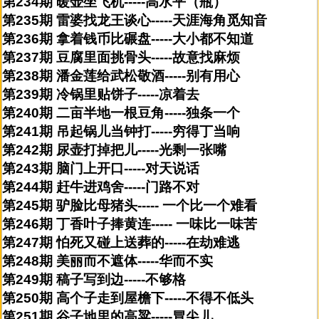
第234期 暖壶坐飞机-----高水平（瓶）
第235期 雷婆找龙王谈心-----天涯海角觅知音
第236期 拿着钱币比碾盘-----大小都不知道
第237期 豆腐里面挑骨头-----故意找麻烦
第238期 潘金莲给武松敬酒-----别有用心
第239期 冷锅里贴饼子-----凉着去
第240期 二亩半地一根豆角-----独条一个
第241期 吊起锅儿当钟打-----穷得丁当响
第242期 尿壶打掉把儿-----光剩一张嘴
第243期 脑门上开口-----对天说话
第244期 赶牛进鸡舍-----门路不对
第245期 驴脸比母猪头----- 一个比一个难看
第246期 丁香叶子捧黄连----- 一味比一味苦
第247期 怕死又碰上送葬的-----在劫难逃
第248期 美丽而不遮体-----华而不实
第249期 稿子写到边-----不够格
第250期 高个子走到屋檐下-----不得不低头
第251期 谷子地里的高粱-----冒尖儿