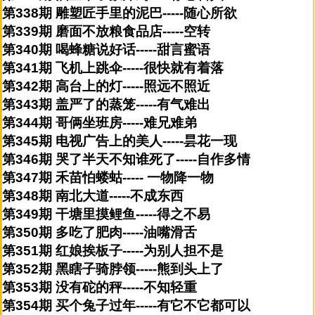
第338期 雕塑匠手里的泥巴-----随心所欲
第339期 磨面不放粮食品店-----空转
第340期 喝蜂糖说好话-----甜言蜜语
第341期 飞机上跳伞-----很快就有着落
第342期 高台上的灯-----照远不照近
第343期 盖严了的蒸笼-----有气难出
第344期 哥俩坐班房-----难兄难弟
第345期 电视广告上的美人-----昙花一现
第346期 哭了半天不知谁死了-----自作多情
第347期 禾苗怕蝼蛄----- 一物降一物
第348期 南北大道-----不成东西
第349期 干塘里摸鲤鱼-----得之不易
第350期 多吃了肥肉-----油嘴滑舌
第351期 红娘挨板子-----为别人担不是
第352期 黑瞎子骑脖领-----熊到头上了
第353期 没有砣的秤-----不知轻重
第354期 买个兔子过年-----有它不它都可以