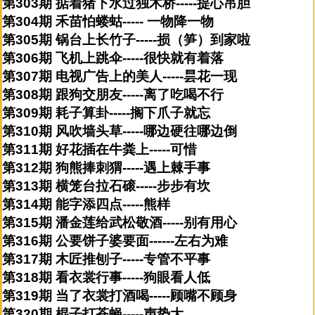
第303期 掂着猪下水过独木桥-----提心吊胆
第304期 禾苗怕蝼蛄----- 一物降一物
第305期 锅台上长竹子-----损（笋）到家啦
第306期 飞机上跳伞-----很快就有着落
第307期 电视广告上的美人-----昙花一现
第308期 跟狗交朋友-----离了吃喝不行
第309期 耗子算卦-----搁下爪子就忘
第310期 风吹墙头草-----哪边硬往哪边倒
第311期 好花插在牛粪上-----可惜
第312期 狗熊捧刺猬-----遇上棘手事
第313期 横笼台拉石磙-----步步有坎
第314期 能字添四点-----熊样
第315期 潘金莲给武松敬酒-----别有用心
第316期 公要饼子婆要面------左右为难
第317期 木匠推刨子-----专管不平事
第318期 看衣裳行事-----狗眼看人低
第319期 当了衣裳打酒喝-----顾嘴不顾身
第320期 棍子打苍蝇-----声势大