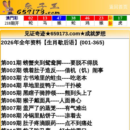
返回首页
见证奇迹★659173.com★成就梦想
2026年全年资料【生肖歇后语】(001-365)
第001期 螃蟹夹到鸳鸯脚-----要脱不得脱
第002期 饿着肚子造反-----借机（饥）闹事
第003期 古书堆里的蛀虫-----吃老本
第004期 旱地里捉鸭子-----干扑棱
第005期 黑瞎子骑脖领-----熊到头上了
第006期 猴子戴面具-----人面兽心
第007期 盖严了的蒸笼-----有气难出
第008期 冷锅里贴饼子-----凉着去
第009期 肚子疼滴眼药-----点不到痛处