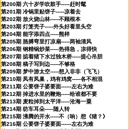
第200期 六十岁学吹鼓手-----赶时髦
第201期 冷锅里贴饼子-----凉着去
第202期 放火烧山林-----不顾根本
第203期 灯笼壳子-----外头好看里头空
第204期 能字添四点-----熊样
第205期 胳膊弯里打凉扇-----两袖清风
第206期 钢精锅炒菜-----热得急，凉得快
第207期 掂着猪下水过独木桥-----提心吊胆
第208期 稿子写到边-----不够格
第209期 梦中游太空-----想入非非（飞飞）
第210期 凤有凤巢，鸡有鸡窝-----各不相混
第211期 公要饼子婆要面------左右为难
第212期 掉进水里的鞭炮-----给谁都不要
第213期 麦粒掉到太平洋-----沧海一粟
第214期 纺车耳朵-----随人转
第215期 沸腾的开水-----不（响）想《猪？》
第216期 公要饼子婆要面------左右为难