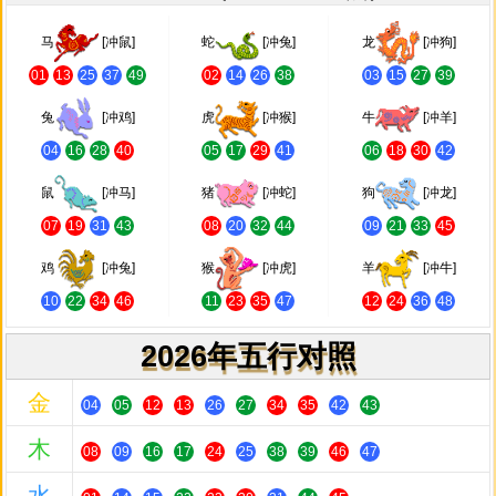
马
[冲鼠]
蛇
[冲兔]
龙
[冲狗]
01
13
25
37
49
02
14
26
38
03
15
27
39
兔
[冲鸡]
虎
[冲猴]
牛
[冲羊]
04
16
28
40
05
17
29
41
06
18
30
42
鼠
[冲马]
猪
[冲蛇]
狗
[冲龙]
07
19
31
43
08
20
32
44
09
21
33
45
鸡
[冲兔]
猴
[冲虎]
羊
[冲牛]
10
22
34
46
11
23
35
47
12
24
36
48
2026年五行对照
金
04
05
12
13
26
27
34
35
42
43
木
08
09
16
17
24
25
38
39
46
47