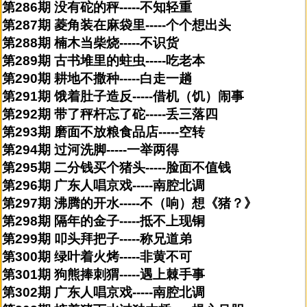
第286期 没有砣的秤-----不知轻重
第287期 菱角装在麻袋里-----个个想出头
第288期 楠木当柴烧-----不识货
第289期 古书堆里的蛀虫-----吃老本
第290期 耕地不撒种-----白走一趟
第291期 饿着肚子造反-----借机（饥）闹事
第292期 带了秤杆忘了砣-----丢三落四
第293期 磨面不放粮食品店-----空转
第294期 过河洗脚-----一举两得
第295期 二分钱买个猪头-----脸面不值钱
第296期 广东人唱京戏-----南腔北调
第297期 沸腾的开水-----不（响）想《猪？》
第298期 隔年的金子-----抵不上现铜
第299期 叩头拜把子-----称兄道弟
第300期 绿叶着火烤-----非黄不可
第301期 狗熊捧刺猬-----遇上棘手事
第302期 广东人唱京戏-----南腔北调