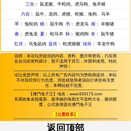
三合：
鼠龙猴、牛蛇鸡、虎马狗、兔羊猪
六合：
鼠牛、龙鸡、虎猪、蛇猴、兔狗、马羊
琴：
兔蛇鸡
棋：
鼠牛狗
书：
虎龙马
画：
羊猴猪
春：
虎兔龙
夏：
蛇马羊
秋：
猴鸡狗
冬：
鼠牛猪
红肖：
马兔鼠鸡
蓝肖：
蛇虎猪猴
绿肖：
羊龙牛狗
说明：本论坛所提供的内容、资料、图片和资讯，只应用
在合法的资料探讨，暂不适用于其它，外围和使用。特此
声明！
论坛免责声明：以上所有广告内容均为赞助商提供，本站
不对其经营行为负责。浏览或使用者须自行承担有关责
任，本网站恕不负责。
【澳門兔子王】域名：www.659173.com
長期收集各類最新、最準確的每期文字資料大全，最快開
獎，公式規律盡在澳門兔子王
【位置联系】
返回顶部