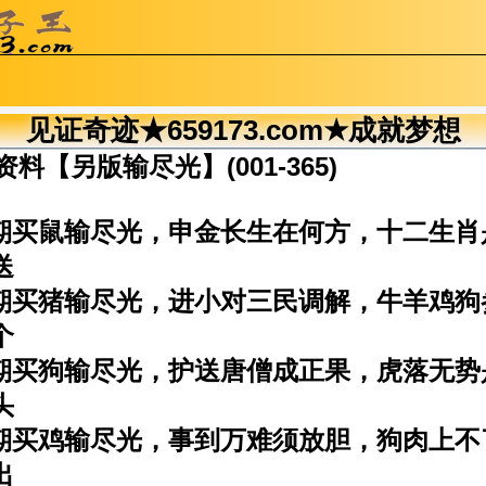
见证奇迹★659173.com★成就梦想
资料【另版输尽光】(001-365)
 今期买鼠输尽光，申金长生在何方，十二生
送
 今期买猪输尽光，进小对三民调解，牛羊鸡
个
 今期买狗输尽光，护送唐僧成正果，虎落无
头
 今期买鸡输尽光，事到万难须放胆，狗肉上
出