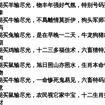
 今期买羊输尽光，物丰年强好气氛，特别号
泰
 今期买牛输尽光，不爲離情莫折伊，狗头军
码
 今期买兔输尽光，是在早晚一二天，牛龙狗
期
 今期买鸡输尽光，十二三多福佳术，六畜猜
匆
 今期买鼠输尽光，旭日照山亦照水，生肖本
物
 今期买牛输尽光，一命惨死鬼易见，六畜特
意
 今期买鼠输尽光，农民视它家中宝，十二生
财