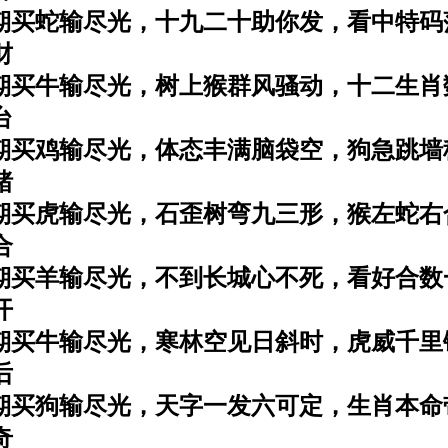
 今期买蛇输尽光，十九二十助你发，看中特
财
 今期买牛输尽光，树上猴群风骚动，十二生
台
 今期买鸡输尽光，体态丰满脑袋空，狗急跳
猪
 今期买虎输尽光，石歪树弯九三形，猴左蛇
合
 今期买羊输尽光，不到长城心不死，看好合
开
 今期买牛输尽光，寒林空见日斜时，虎威千
后
 今期买狗输尽光，天字一发六可定，生肖本
奇