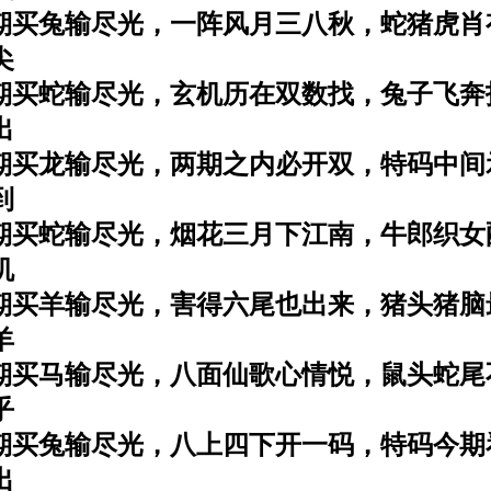
 今期买兔输尽光，一阵风月三八秋，蛇猪虎
尖
 今期买蛇输尽光，玄机历在双数找，兔子飞
出
 今期买龙输尽光，两期之内必开双，特码中
到
 今期买蛇输尽光，烟花三月下江南，牛郎织
机
 今期买羊输尽光，害得六尾也出来，猪头猪
羊
 今期买马输尽光，八面仙歌心情悦，鼠头蛇
乎
 今期买兔输尽光，八上四下开一码，特码今
出