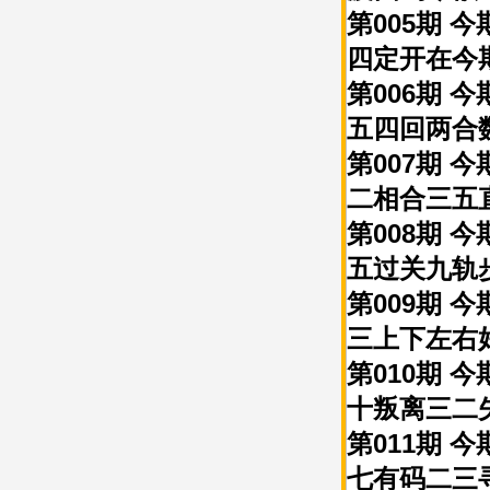
第005期
四定开在今
第006期
五四回两合
第007期
二相合三五
第008期
五过关九轨
第009期
三上下左右
第010期
十叛离三二
第011期
七有码二三