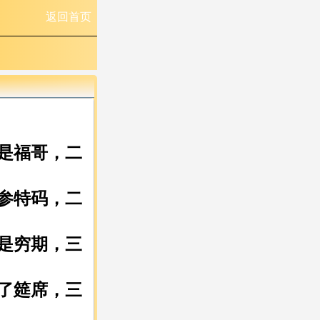
返回首页
肖是福哥，二
狗参特码，二
势是穷期，三
不了筵席，三