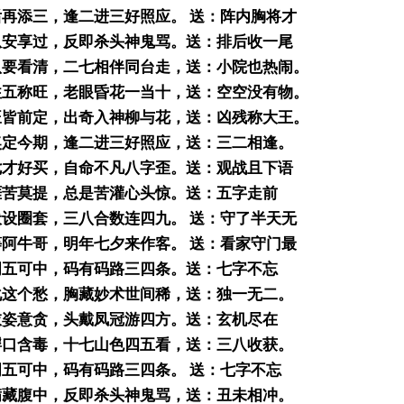
六后再添三，逢二进三好照应。 送：阵内胸将才
无从安享过，反即杀头神鬼骂。送：排后收一尾
是八要看清，二七相伴同台走，送：小院也热闹。
一往五称旺，老眼昏花一当十，送：空空没有物。
六旺皆前定，出奇入神柳与花，送：凶残称大王。
中奖定今期，逢二进三好照应，送：三二相逢。
二七才好买，自命不凡八字歪。送：观战且下语
生涯苦莫提，总是苦灌心头惊。送：五字走前
埋伏设圈套，三八合数连四九。 送：守了半天无
在等阿牛哥，明年七夕来作客。 送：看家守门最
之词五可中，码有码路三四条。送：七字不忘
能化这个愁，胸藏妙术世间稀，送：独一无二。
锦衣姿意贪，头戴凤冠游四方。送：玄机尽在
卵孵口含毒，十七山色四五看，送：三八收获。
之词五可中，码有码路三四条。 送：七字不忘
满满藏腹中，反即杀头神鬼骂，送：丑未相冲。