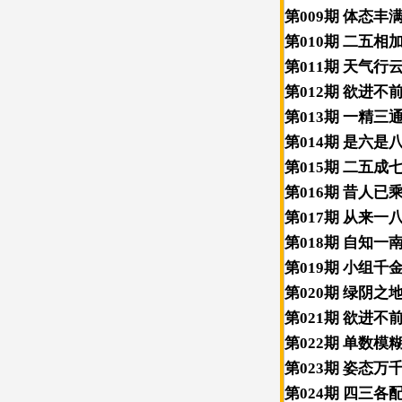
第009期 体态
第010期 二五
第011期 天气
第012期 欲进
第013期 一精
第014期 是六
第015期 二五
第016期 昔人
第017期 从来
第018期 自知
第019期 小组
第020期 绿阴
第021期 欲进
第022期 单数
第023期 姿态
第024期 四三