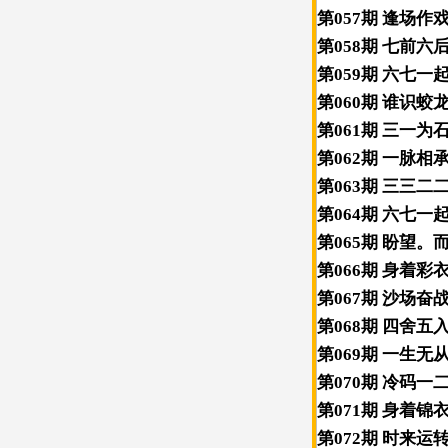
第057期 逢场
第058期 七前
第059期 六七
第060期 谁识
第061期 三一
第062期 一脉
第063期 三三
第064期 六七
第065期 盼望
第066期 身着
第067期 沙场
第068期 四舍
第069期 一生
第070期 冷码
第071期 身着
第072期 时来