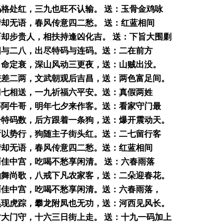
八码格处红，三九也旺不认输。 送：玉骨金鸡咏
无情却无语，春风传意四二愁。 送：红蓝相间
。而却步贵人，相扶持逢凶化吉。 送：下旨大围剿
十四与二八，出尽特码与连码。送：二在前方
虎口命定衰，深山风动三更夜，送：山贼出没。
计较差二两，文武朝观后吉昌，送：两色富足间。
出门七相送，一九祈福六平安。送：真假两姓
在等阿牛哥，明年七夕来作客。送：看家守门最
纷纷特码数，后方跟着一条狗，送：爆开震动天。
爱所以势行，狗随主子街头红。送：二七留行客
无情却无语，春风传意四二愁。送：红蓝相间
唤雨佳中宫，吃喝不愁享闲清。 送：六春雨落
连拍舞尚歌，八戒下凡农家客，送：二朵迎春花。
唤雨佳中宫，吃喝不愁享闲清。送：六春雨落，
漆黑现虎踪，攀龙附凤也无功，送：河西见风长。
同时大门守，十六三日街上走。 送：十九一码加上