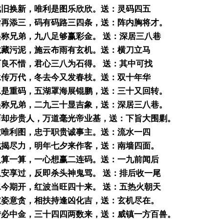
作戏旧换新，唯利是图乐欣欣。送：灵码四五
六后再添三，码有码路三四条，送：阵内胸将才。
一起称兄弟，九八足够赢彩金。 送：深居三八巷
蛟龙藏污泥，施云布雨有玄机。送：横刀立马
为石良不惜，君心三八为石得。 送：其中可找
相承传万代，冬去今又发春枝。送：双十年华
二二是重码，五湖罩海展锟鹏，送：三十又回转。
一起称兄弟，二九三十显吉象，送：深居三八巷。
。而却步贵人，万道毫光帝业基，送：下旨大围剿。
彩衣唯利图，忠于职贵诚事主。送：流水一四
奋战揭尽力，明年七夕来作客，送：南墙四面。
五入算一算，一心想赢二连码。送：一九前闻后
无从安享过，反即杀头神鬼骂。 送：排后收一尾
一二今期开，红波当旺四十来。 送：五热火朝天
锦衣姿意贪，相扶持逢凶化吉，送：玄机尽在。
运转必中金，三十四四两数来，送：威镇一方百兽。