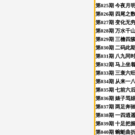
第025期 今夜
第026期 四尾
第027期 变化
第028期 万水
第029期 三檐
第030期 二码
第031期 八九
第032期 马上
第033期 三衰
第034期 从来
第035期 七前
第036期 婊子
第037期 两足
第038期 一四
第039期 十足
第040期 蜿蜓