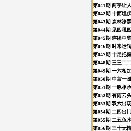
第041期 两字
第042期 十面
第043期 森林
第044期 见四
第045期 连续
第046期 时来
第047期 十足
第048期 三三
第049期 一六
第050期 中宫
第051期 一脉
第052期 有雨
第053期 双六
第054期 二四
第055期 二五
第056期 三十