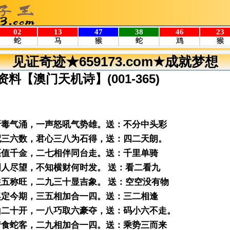
见证奇迹★659173.com★成就梦想
资料【澳门天机诗】(001-365)
曲折毒气涌，一声怒吼气势雄。送：不分中头彩
相配三六数，君心三八为石得，送：四二天朗。
一匹值千金，二七相伴同台走。送：千里单骑
月明人尽望，不知横财何时发。 送：看二看九
一往五称旺，二九三十显吉象。 送：空空没有物
中奖定今期，三五相加合一四。送：三二相逢
下山二十开，一八巧取六豪夺，送：码小六不走。
坐着食蛇客，二九相加合一四。送：乘势三而来