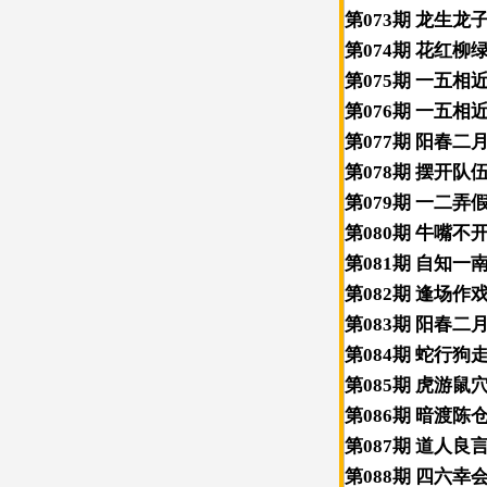
第073期 龙生
第074期 花红
第075期 一五
第076期 一五
第077期 阳春
第078期 摆开
第079期 一二
第080期 牛嘴
第081期 自知
第082期 逢场
第083期 阳春
第084期 蛇行
第085期 虎游
第086期 暗渡
第087期 道人
第088期 四六