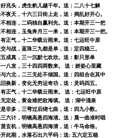
龙子好兆头，虎生豹儿越千年。送：二八十七解
柳绿不夜天，十六三日街上走，送：捣乱好开心。
相近不相连，二码独自赢利先。送：本期开三一把
相近不相连，玉兔奔月三一来，送：本期开三一把。
二月有正气，十二华载云雨来。送：七运旺中原
队伍交与战，蓝珠三九都是单，送：定四稳三。
弄假五成真，三一沉默七欢欣。送：影只形单
不开一八发，三十四四两数来。 送：娇姿心里藏
一南与六北，二三无处不倾国。送：四组合在其中
作戏旧换新，变化无穷运奇功，送：灵码四五。
二月有正气，十二华载云雨来。 送：七运旺中原
狗走无定处，黄金难把欲海填。 送：湖中涌泉
鼠穴是非多，三弯过后绕七曲，送：四九小数。
陈仓三六计，明镜高悬四海清。送：晨一曲准时唱
良言显玄机，明镜高悬四海清，送：牛马命格。
幸会开此期，水落石出六平码：送: 五六定五稳