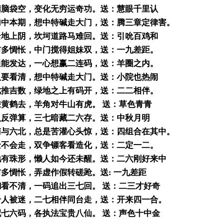
丰满脑袋空，变化无穷运奇功。送：慧眼千里认
相加中本期，想中特碱走大门，送：腾三章定律害。
行云地上阴，坎坷道路马难回。送：引吮百鸡和
不前多惆怅，中门搅得姐妹双，送：一九差距。
三通能发达，一心想赢二连码，送：羊圈之内。
是八要看清，想中特碱走大门。送：小院也热闹
成七推吉数，绿地之上有码开，送：二二相伴。
已乘黄鹤去，羊角对牛山有虎。 送：草色青青
一八反弹算，三七暗藏二六存。送：中秋月明
一南与六北，总是苦灌心头惊，送：四组合在其中。
千金不会走，双争镖客看造化，送：二定一二。
之地有珠形，懒人如今还未醒。送：二六刚好来中
不前多惆怅，弄虚作假转磋跄。送: 一九差距
模糊看不清，一码追出三七回。 送：二三才好奇
万千人被迷，二七相伴同台走，送：开来四一合。
各配七六码，各执法宝贵八仙。 送：声色十中金